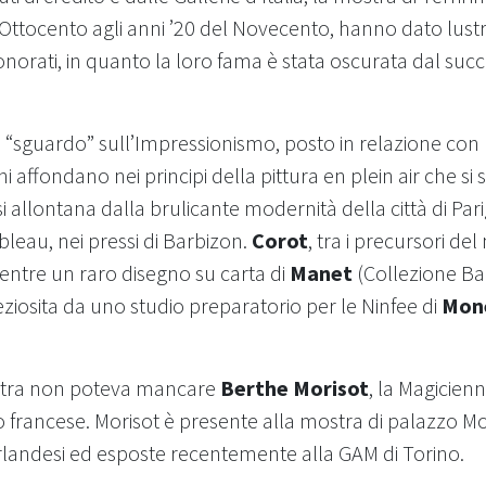
dell’Ottocento agli anni ’20 del Novecento, hanno dato lu
orati, in quanto la loro fama è stata oscurata dal s
 “sguardo” sull’Impressionismo, posto in relazione con le
ini affondano nei principi della pittura en plein air che s
i allontana dalla brulicante modernità della città di Par
bleau, nei pressi di Barbizon.
Corot
, tra i precursori d
entre un raro disegno su carta di
Manet
(Collezione Ba
ziosita da uno studio preparatorio per le Ninfee di
Mon
 mostra non poteva mancare
Berthe Morisot
, la Magicien
 francese. Morisot è presente alla mostra di palazzo M
 irlandesi ed esposte recentemente alla GAM di Torino.