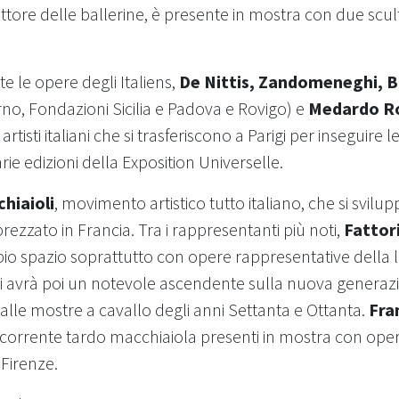
ittore delle ballerine, è presente in mostra con due scul
e le opere degli Italiens,
De Nittis, Zandomeneghi, B
rno, Fondazioni Sicilia e Padova e Rovigo) e
Medardo R
artisti italiani che si trasferiscono a Parigi per inseguire 
rie edizioni della Exposition Universelle.
hiaioli
, movimento artistico tutto italiano, che si svilu
ezzato in Francia. Tra i rappresentanti più noti,
Fattori
o spazio soprattutto con opere rappresentative della l
isti avrà poi un notevole ascendente sulla nuova generazio
à alle mostre a cavallo degli anni Settanta e Ottanta.
Fra
 corrente tardo macchiaiola presenti in mostra con opere
 Firenze.