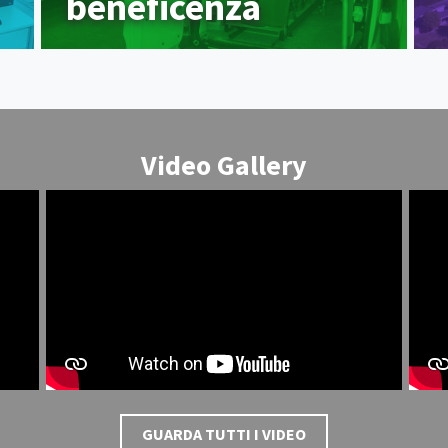
beneficenza
Video Gallery
GUARDA TUTTI I VIDEO