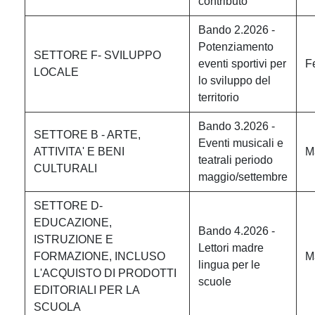
contributo
Bando 2.2026 -
Potenziamento
SETTORE F- SVILUPPO
eventi sportivi per
F
LOCALE
lo sviluppo del
territorio
Bando 3.2026 -
SETTORE B - ARTE,
Eventi musicali e
ATTIVITA' E BENI
M
teatrali periodo
CULTURALI
maggio/settembre
SETTORE D-
EDUCAZIONE,
Bando 4.2026 -
ISTRUZIONE E
Lettori madre
FORMAZIONE, INCLUSO
M
lingua per le
L'ACQUISTO DI PRODOTTI
scuole
EDITORIALI PER LA
SCUOLA