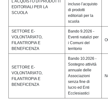
L'ACQUISTO DI PRODOTTI
incluso l'acquisto
EDITORIALI PER LA
di prodotti
SCUOLA
editoriali per la
scuola
SETTORE E-
Bando 9.2026 -
VOLONTARIATO,
Eventi natalizi per
O
FILANTROPIA E
i Comuni del
BENEFICENZA
territorio
Bando 10.2026 -
Sostegno attività
SETTORE E-
annuale delle
VOLONTARIATO,
Associazioni
N
FILANTROPIA E
senza fine di
BENEFICENZA
lucro ed Enti
Ecclesiastici