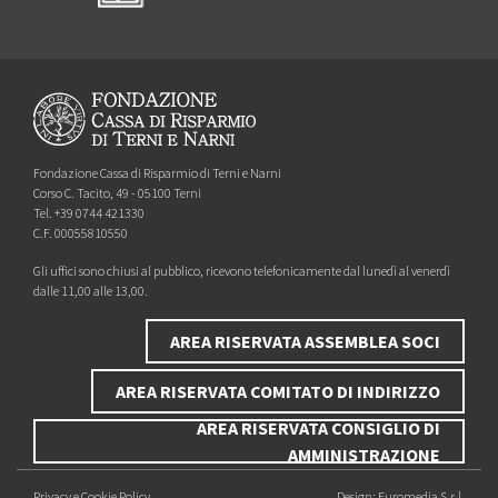
Fondazione Cassa di Risparmio di Terni e Narni
Corso C. Tacito, 49 - 05100 Terni
Tel. +39 0744 421330
C.F. 00055810550
Gli uffici sono chiusi al pubblico, ricevono telefonicamente dal lunedì al venerdì
dalle 11,00 alle 13,00.
AREA RISERVATA ASSEMBLEA SOCI
AREA RISERVATA COMITATO DI INDIRIZZO
AREA RISERVATA CONSIGLIO DI
AMMINISTRAZIONE
Privacy e Cookie Policy
Design:
Euromedia S.r.l.