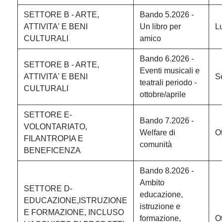
SETTORE B - ARTE,
Bando 5.2026 -
ATTIVITA' E BENI
Un libro per
L
CULTURALI
amico
Bando 6.2026 -
SETTORE B - ARTE,
Eventi musicali e
ATTIVITA' E BENI
S
teatrali periodo -
CULTURALI
ottobre/aprile
SETTORE E-
Bando 7.2026 -
VOLONTARIATO,
Welfare di
O
FILANTROPIA E
comunità
BENEFICENZA
Bando 8.2026 -
Ambito
SETTORE D-
educazione,
EDUCAZIONE,ISTRUZIONE
istruzione e
E FORMAZIONE, INCLUSO
formazione,
O