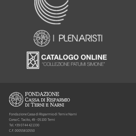
Fondazione Cassa di Risparmio di Terni e Narni
Corso C. Tacito, 49 - 05100 Terni
Tel. +39 0744 421330
C.F. 00055810550