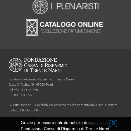
Fondazione Cassa di Risparmio di Terni e Narni
Corso C. Tacito, 49 - 05100 Terni
Tel. +39 0744 421330
C.F. 00055810550
Gli uffici sono chiusi al pubblico, ricevono telefonicamente dal lunedì al venerdì
dalle 11,00 alle 13,00.
[X]
Grazie per essere entrato nel sito della
AREA RISERVATA ASSEMBLEA SOCI
Fondazione Cassa di Risparmio di Terni e Narni.