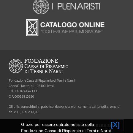
Fondazione Cassa di Risparmio di Terni e Narni
Corso C. Tacito, 49 - 05100 Terni
Tel. +39 0744 421330
C.F. 00055810550
Gli uffici sono chiusi al pubblico, ricevono telefonicamente dal lunedì al venerdì
dalle 11,00 alle 13,00.
[X]
Grazie per essere entrato nel sito della
AREA RISERVATA ASSEMBLEA SOCI
Fondazione Cassa di Risparmio di Terni e Narni.